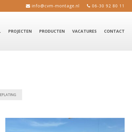
info@cvm-montage.nl
06-30 92 80 11
L
PROJECTEN
PRODUCTEN
VACATURES
CONTACT
EPLATING