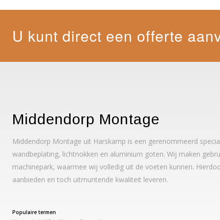
U kunt direct een offerte aan
Middendorp Montage
Middendorp Montage uit Harskamp is een gerenommeerd specialis
wandbeplating, lichtnokken en aluminium goten. Wij maken gebrui
machinepark, waarmee wij volledig uit de voeten kunnen. Hierdoo
aanbieden en toch uitmuntende kwaliteit leveren.
Populaire termen