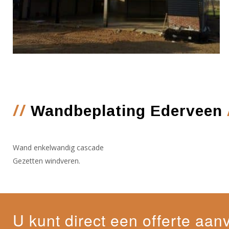
//
Wandbeplating Ederveen
Wand enkelwandig cascade
Gezetten windveren.
U kunt direct een offerte aan