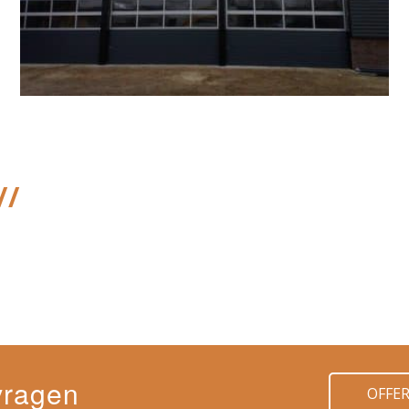
//
vragen
OFFE