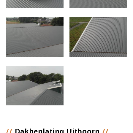
//
//
Dakbeplating Uithoorn