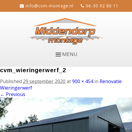
info@cvm-montage.nl
06-30 92 80 11
MENU
cvm_wieringerwerf_2
Published
29 september 2020
at
900 × 454
in
Renovatie
Wieringerwerf
← Previous