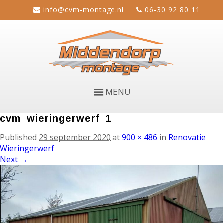
info@cvm-montage.nl
06-30 92 80 11
MENU
cvm_wieringerwerf_1
Published
29 september 2020
at
900 × 486
in
Renovatie
Wieringerwerf
Next →