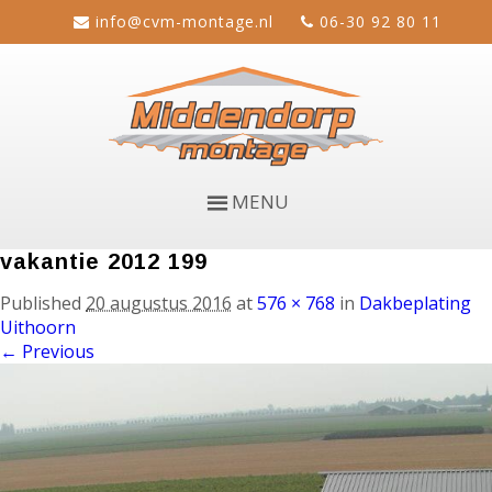
info@cvm-montage.nl
06-30 92 80 11
MENU
vakantie 2012 199
Published
20 augustus 2016
at
576 × 768
in
Dakbeplating
Uithoorn
← Previous