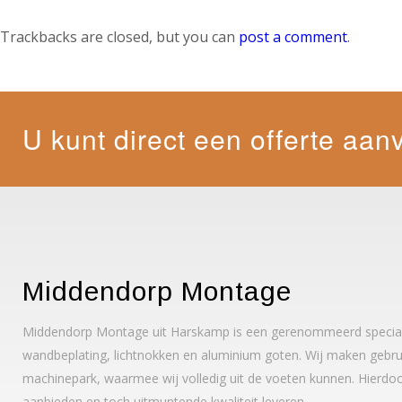
Trackbacks are closed, but you can
post a comment
.
U kunt direct een offerte aan
Middendorp Montage
Middendorp Montage uit Harskamp is een gerenommeerd specialis
wandbeplating, lichtnokken en aluminium goten. Wij maken gebrui
machinepark, waarmee wij volledig uit de voeten kunnen. Hierdoo
aanbieden en toch uitmuntende kwaliteit leveren.