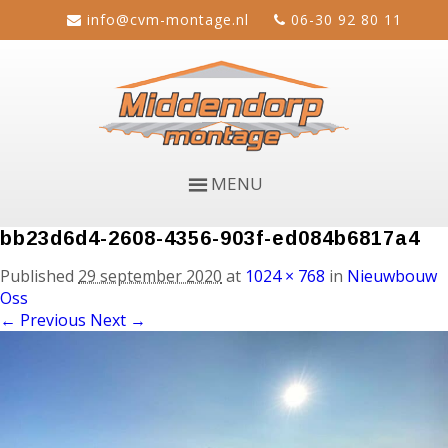
info@cvm-montage.nl
06-30 92 80 11
MENU
bb23d6d4-2608-4356-903f-ed084b6817a4
Published
29 september 2020
at
1024 × 768
in
Nieuwbouw
Oss
← Previous
Next →