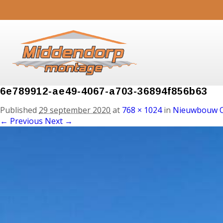
6e789912-ae49-4067-a703-36894f856b63
Published
29 september 2020
at
768 × 1024
in
Nieuwbouw 
← Previous
Next →