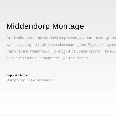
Middendorp Montage
Middendorp Montage uit Harskamp is een gerenommeerd specialis
wandbeplating, lichtnokken en aluminium goten. Wij maken gebrui
machinepark, waarmee wij volledig uit de voeten kunnen. Hierdoo
aanbieden en toch uitmuntende kwaliteit leveren.
Populaire termen
Montagebedrijf Ede
Montage Barneveld