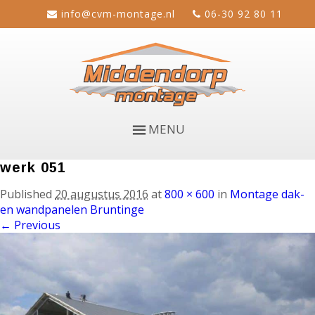
info@cvm-montage.nl
06-30 92 80 11
MENU
werk 051
Published
20 augustus 2016
at
800 × 600
in
Montage dak-
en wandpanelen Bruntinge
← Previous