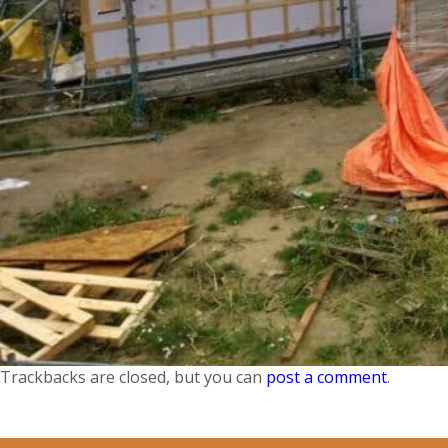
Trackbacks are closed, but you can
post a comment
.