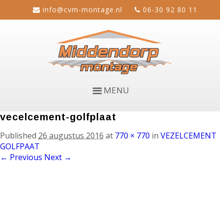
info@cvm-montage.nl
06-30 92 80 11
MENU
vecelcement-golfplaat
Published
26 augustus 2016
at
770 × 770
in
VEZELCEMENT
GOLFPAAT
← Previous
Next →