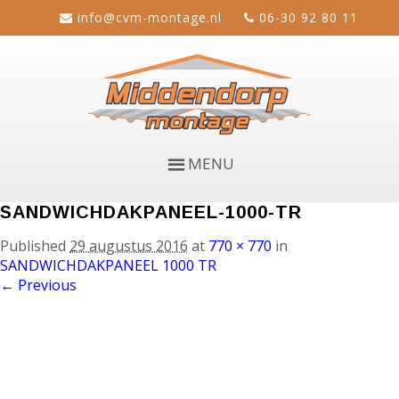
info@cvm-montage.nl
06-30 92 80 11
MENU
SANDWICHDAKPANEEL-1000-TR
Published
29 augustus 2016
at
770 × 770
in
SANDWICHDAKPANEEL 1000 TR
← Previous